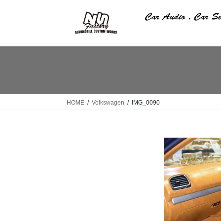
コ
ナ
ン
ビ
テ
ゲ
ン
ー
ツ
シ
へ
ョ
ス
ン
キ
に
ッ
移
HOME
Volkswagen
IMG_0090
プ
動