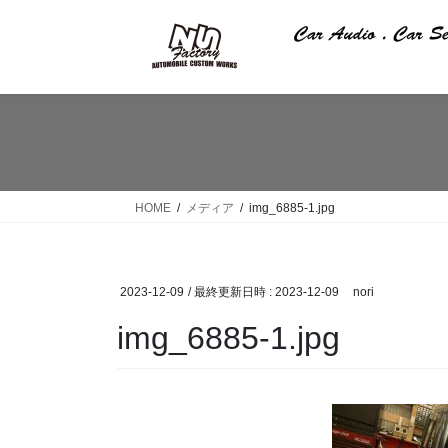
コ
ナ
ン
ビ
テ
ゲ
ン
ー
ツ
シ
へ
ョ
ス
ン
キ
に
ッ
移
HOME
メディア
img_6885-1.jpg
プ
動
2023-12-09
/ 最終更新日時 :
2023-12-09
nori
img_6885-1.jpg