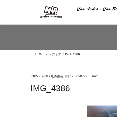
コ
ナ
ン
ビ
テ
ゲ
ン
ー
ツ
シ
へ
ョ
ス
ン
キ
に
ッ
移
HOME
メディア
IMG_4386
プ
動
2022-07-30
/ 最終更新日時 :
2022-07-30
nori
IMG_4386