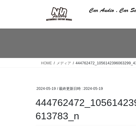
コ
ナ
ン
ビ
テ
ゲ
ン
ー
ツ
シ
へ
ョ
ス
ン
キ
に
ッ
移
HOME
メディア
444762472_1056142396063299_4
プ
動
2024-05-19
/ 最終更新日時 :
2024-05-19
444762472_10561423
613783_n