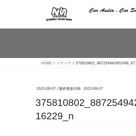
コ
ナ
ン
ビ
テ
ゲ
ン
ー
ツ
シ
へ
ョ
ス
ン
キ
に
ッ
移
HOME
メディア
375810802_887254942952046_87
プ
動
2023-09-07
/ 最終更新日時 :
2023-09-07
375810802_88725494
16229_n