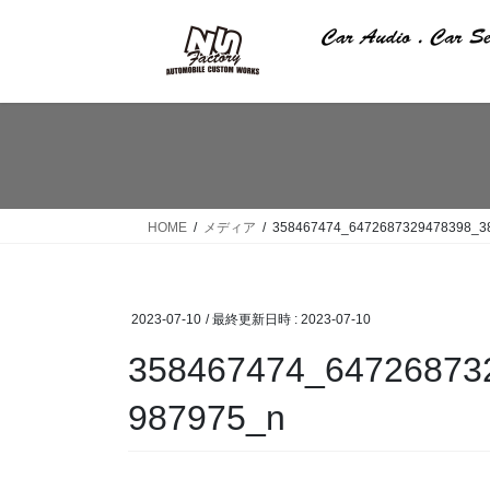
コ
ナ
ン
ビ
テ
ゲ
ン
ー
ツ
シ
へ
ョ
ス
ン
キ
に
ッ
移
HOME
メディア
358467474_6472687329478398_3
プ
動
2023-07-10
/ 最終更新日時 :
2023-07-10
358467474_64726873
987975_n