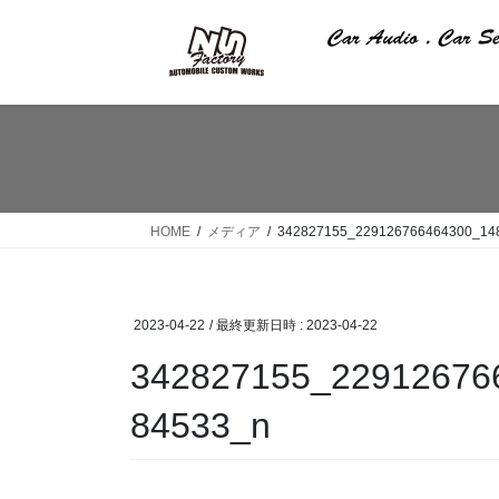
コ
ナ
ン
ビ
テ
ゲ
ン
ー
ツ
シ
へ
ョ
ス
ン
キ
に
ッ
移
HOME
メディア
342827155_229126766464300_14
プ
動
2023-04-22
/ 最終更新日時 :
2023-04-22
342827155_22912676
84533_n