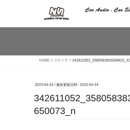
コ
ナ
ン
ビ
テ
ゲ
ン
ー
ツ
シ
へ
ョ
ス
ン
キ
に
ッ
移
HOME
メディア
342611052_3580583835506621_6
プ
動
2023-04-24
/ 最終更新日時 :
2023-04-24
342611052_35805838
650073_n