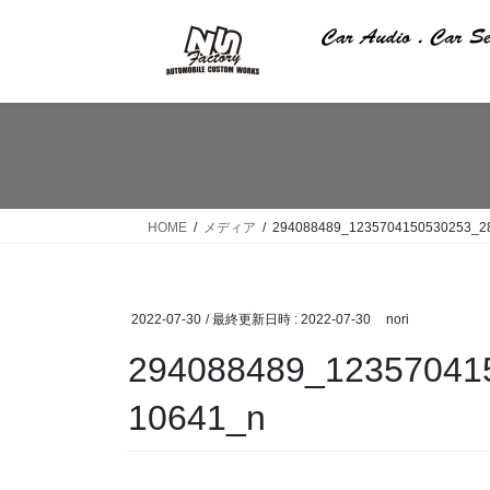
コ
ナ
ン
ビ
テ
ゲ
ン
ー
ツ
シ
へ
ョ
ス
ン
キ
に
ッ
移
HOME
メディア
294088489_1235704150530253_2
プ
動
2022-07-30
/ 最終更新日時 :
2022-07-30
nori
294088489_12357041
10641_n