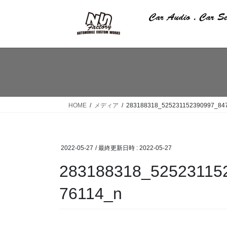
コ
ナ
ン
ビ
テ
ゲ
ン
ー
ツ
シ
へ
ョ
ス
ン
キ
に
ッ
移
HOME
メディア
283188318_525231152390997_84
プ
動
2022-05-27
/ 最終更新日時 :
2022-05-27
283188318_52523115
76114_n